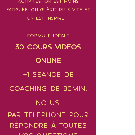
ACTIVITÉS. ON EST MOINS
FATIGUÉE, ON GUÉRIT PLUS VITE et
on est inspiré.
formule idéale
30 cours VIDEOS
ONLINE
+1 séance de
coaching de 90min.
inclus
par telephone pour
répondre à toutes