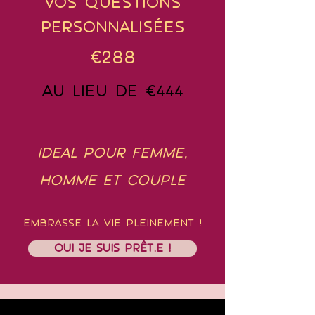
vos ques
tions
personnaliséeS
€2
88
au lieu de €444
IDEAL POUR FEMME,
HOMME ET
COUPLE
EMBRASSE LA VIE PLEINEMENT !
OUI JE SUIS PRÊT.E !