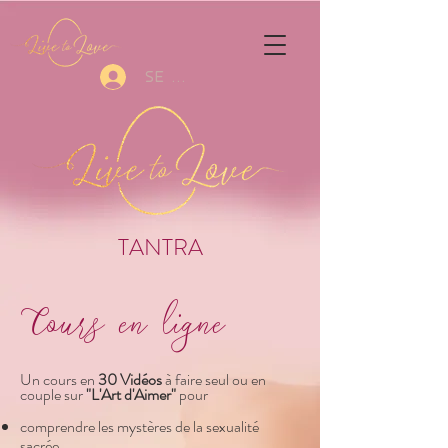
Se connecter
TANTRA
Cours en ligne
Un cours en
30 Vidéos
à faire seul ou en
couple sur
"L'Art d'Aimer"
pour
comprendre les mystères de la sexualité
sacrée