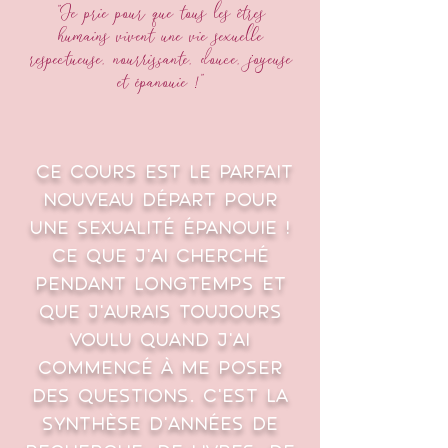
"Je prie pour que tous les êtres
humains vivent une vie sexuelle
respectueuse, nourrissante, douce, joyeuse
et épanouie !"
Ce cours est le parfait
nouveau départ pour
une sexualité épanouie !
Ce que j'ai cherché
pendant longtemps et
que j'aurais toujours
voulu quand j'ai
commencé à me poser
des questions. C'est la
synthèse d'années de