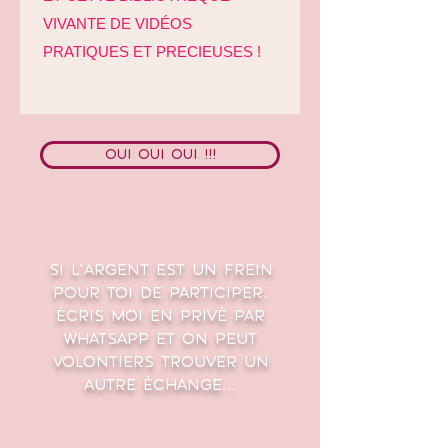
VIVANTE DE VIDÉOS
PRATIQUES ET PRECIEUSES !
OUI oui oui !!!
Si l'argent est un frein
pour toi de participer,
écris moi en privé par
whatsapp et on peut
volontiers trouver un
autre échange...