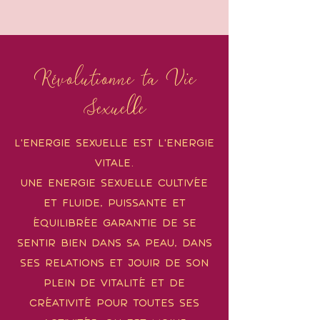
Révolutionne ta Vie
Sexuelle
L'eNERGIE SEXUELLE EST L'ENERGIE
VITALE.
UNE ENERGIE SEXUELLE CULTIVÉE
ET FLUIDE, PUISSANTE ET
ÉQUILIBRÉE GARANTIE DE SE
SENTIR BIEN DANS SA PEAU, DANS
SES RELATIONS ET JOUIR DE SON
PLEIN DE VITALITÉ ET DE
CRÉATIVITÉ POUR TOUTES SES