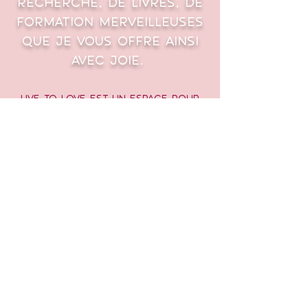
recherche, de livres, de
formation merveilleuses
que je vous offre ainsi
avec Joie.
Live to Love est un espace pour
fleurir, Nous sommes toutes et
tous
des fleurs Merveilleuses
avec chacune sa Beauté, sa
forme, sa couleurs, son parfum,
sa médecine, connectés au même
jus,
dans ce magnifique jardin de la
Terre Mère