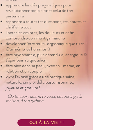
apprendre les clés pragmatiques pour
révolutionner ton plaisir et celui de ton
partenaire
répondre a toutes tes questions, tes doutes et
clarifier le tout
libérer les craintes, les douleurs et enfin
comprendre comment ça marche
développer l'être multi-orgasmique que tu es !
Oui même les hommes ;)
être rayonnant.e, plus détendu.e, énergique &
t'épanouir au quotidien
être bien dans sa peau, avec soi-même, en
relation et en couple
vivre l'extase grâce a une pratique saine,
naturelle, simple, délicieuse, inspirante,
joyeuse et gratuite !
Où tu veux, quand tu veux, cocooning à la
maison, à ton rythme
oui à la vie !!!